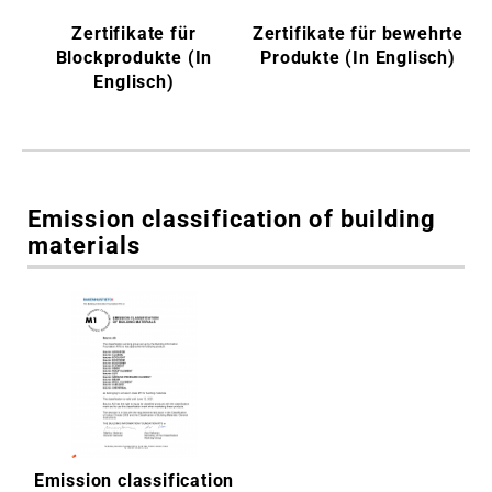
Murfor® Compact-A
bauroc ACOUSTIC
Zertifikate für
Zertifikate für bewehrte
La posa dei blocchi
Blockprodukte (In
Produkte (In Englisch)
Strumenti ausiliari
Blocco-U
Englisch)
Сertificati
Attrezzi manuali ed
bauroc ELEMENT
elettrici
Calcola le quantità
Emission classification of building
Referenze
materials
Video da
Contattaci
Novitá
Area download
Emission classification